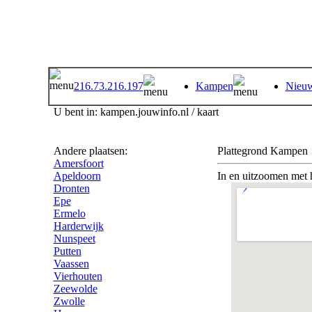
216.73.216.197
Kampen
Nieuw
U bent in: kampen.jouwinfo.nl / kaart
Andere plaatsen:
Plattegrond Kampen
Amersfoort
Apeldoorn
In en uitzoomen met h
Dronten
Epe
Ermelo
Harderwijk
Nunspeet
Putten
Vaassen
Vierhouten
Zeewolde
Zwolle