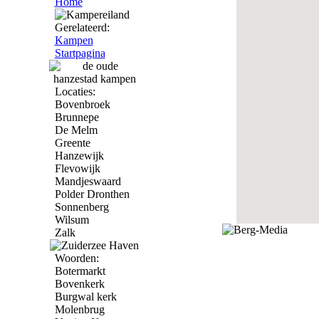
Home
Gerelateerd:
Kampen
Startpagina
Locaties:
Bovenbroek
Brunnepe
De Melm
Greente
Hanzewijk
Flevowijk
Mandjeswaard
Polder Dronthen
Sonnenberg
Wilsum
Zalk
Woorden:
Botermarkt
Bovenkerk
Burgwal kerk
Molenbrug