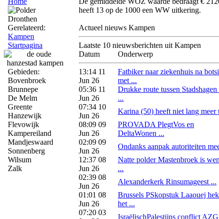
Home
De gemiddelde WOZ waarde bedraagt € 2120
heeft 13 op de 1000 een WW uitkering.
Gerelateerd:
Actueel nieuws Kampen
Kampen
Startpagina
Laatste 10 nieuwsberichten uit Kampen
Datum
Onderwerp
Gebieden:
13:14 11
Fatbiker naar ziekenhuis na bots
Bovenbroek
Jun 26
met ...
Brunnepe
05:36 11
Drukke route tussen Stadshagen
De Melm
Jun 26
...
Greente
07:34 10
Karina (50) heeft niet lang meer t
Hanzewijk
Jun 26
Flevowijk
08:09 09
PROVADA PlegtVos en
Kampereiland
Jun 26
DeltaWonen ...
Mandjeswaard
02:09 09
Ondanks aanpak autoriteiten meer
Sonnenberg
Jun 26
Wilsum
12:37 08
Natte polder Mastenbroek is we
Zalk
Jun 26
...
02:39 08
Alexanderkerk Rinsumageest ...
Jun 26
01:01 08
Brussels PSkopstuk Laaouej hek
Jun 26
het ...
07:20 03
IsraëlischPalestijns conflict AZG: