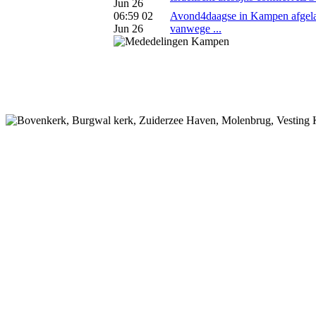
Jun 26
06:59 02
Avond4daagse in Kampen afgela
Jun 26
vanwege ...