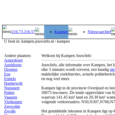
216.73.216.57
Kampen
Nieuwsarchief
U bent in: kampen.jouwinfo.nl / kampen
Andere plaatsen:
Welkom bij Kampen JouwInfo
Amersfoort
Apeldoorn
JouwInfo, alle informatie over Kampen, het la
Dronten
elke 5 minutes wordt ververst, een handig
ni
Epe
makkelijke zoekfuncties, actuele politiebericht
Ermelo
en nog veel meer.
Harderwijk
Nunspeet
Kampen ligt in de provincie Overijssel en he
Putten
50073 inwoners. De totale oppervlakte van 
Vaassen
waarvan 141.45 km² land en 20.39 km² water
Vierhouten
volgende verkeersaders: N50,N307,N760,N
Zeewolde
Zwolle
Het gemiddelde inkomen in Kampen ligt op 